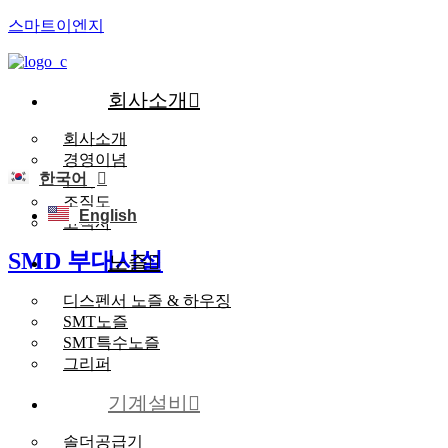
스마트이엔지
회사소개
회사소개
경영이념
한국어
연혁
조직도
English
고객사
SMD 부대시설
노즐
디스펜서 노즐 & 하우징
SMT노즐
SMT특수노즐
그리퍼
기계설비
솔더공급기