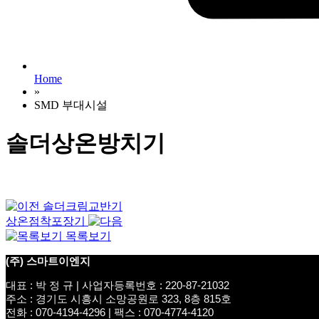
Home
»
SMD 부대시설
솔더상온방치기
솔더크림교반기
상온점착포장기
목록보기
(주) 스마트이엔지
대표 : 박 정 규 | 사업자등록번호 : 220-87-21032
주소 : 경기도 시흥시 소망공원로 323, 8층 815호
전화 : 070-4194-4296 | 팩스 : 070-4774-4120