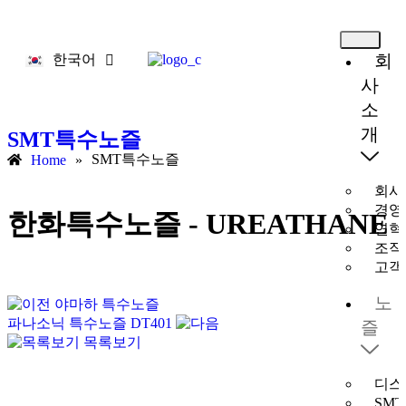
회
한국어
English
사
소
개
SMT특수노즐
SMT특수노즐
Home
»
회사
경영
한화특수노즐 - UREATHANE
연혁
조직
고객
노
야마하 특수노즐
파나소닉 특수노즐 DT401
즐
목록보기
디스
SM