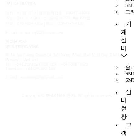
(주) 스마트이엔지
SM
그리
대표 : 박 정 규 | 사업자등록번호 : 220-87-21032
주소 : 경기도 시흥시 소망공원로 323, 8층 815호
기
전화 : 070-4194-4296 | 팩스 : 070-4774-4120
계
E-mail : smarteng21@naver.com
설
베트남 지사
SMARTENG VINA
비
No14, Vo Cuong Street 04, Vo Cuong Ward, Bac Ninh City, Bac Ninh
Province, Vietnam
Tel : +84-0222-652-0888, H.P : +84-333877620
솔더
Translate : +84-965-482-448
SM
E-mail : smarteng27@gmail.com
SM
설
Copyright ©
㈜스마트이엔지.
All rights reserved.
비
현
황
고
객