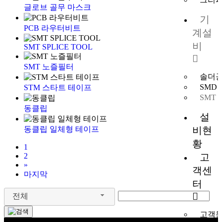
글로브 골무 마스크
기
PCB 라우터비트
계설
비
SMT SPLICE TOOL
SMT 노즐필터
솔더
SMD
STM 스타트 테이프
SMT
동클립
설
동클립 일체형 테이프
비현
황
1
2
고
»
객센
마지막
터
전체
고객