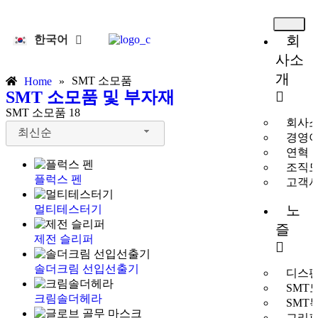
회
한국어
English
사소
개
SMT 소모품
Home
»
SMT 소모품 및 부자재
SMT 소모품
18
회사
최신순
경영
연혁
조직
플럭스 펜
고객
노
멀티테스터기
즐
제전 슬리퍼
솔더크림 선입선출기
디스펜
SMT
크림솔더헤라
SMT
그리